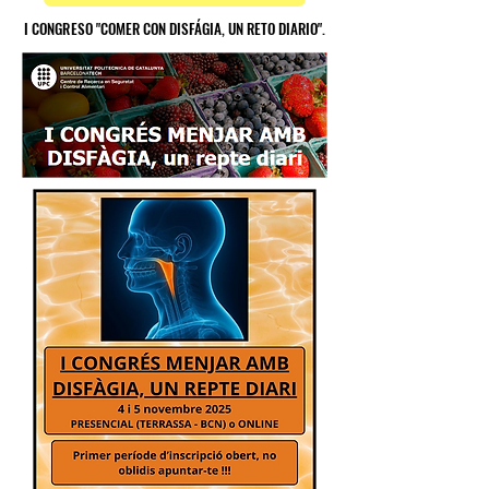
I CONGRESO "COMER CON DISFÁGIA, UN RETO DIARIO".
I CONGRESO "COMER CON DISFÁGIA, UN RETO DIARIO".