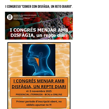
I CONGRESO "COMER CON DISFÁGIA, UN RETO DIARIO".
I CONGRESO "COMER CON DISFÁGIA, UN RETO DIARIO".