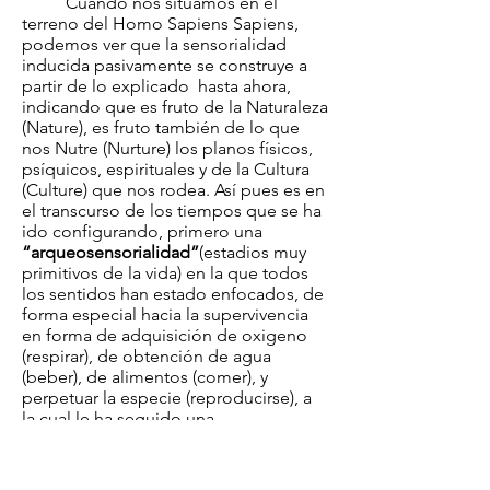
Cuando nos situamos en el
terreno del Homo Sapiens Sapiens,
podemos ver que la sensorialidad
inducida pasivamente se construye a
partir de lo explicado hasta ahora,
indicando que es fruto de la Naturaleza
(Nature), es fruto también de lo que
nos Nutre (Nurture) los planos físicos,
psíquicos, espirituales y de la Cultura
(Culture) que nos rodea. Así pues es en
el transcurso de los tiempos que se ha
ido configurando, primero una
“arqueosensorialidad”
(estadios muy
primitivos de la vida) en la que todos
los sentidos han estado enfocados, de
forma especial hacia la supervivencia
en forma de adquisición de oxigeno
(respirar), de obtención de agua
(beber), de alimentos (comer), y
perpetuar la especie (reproducirse), a
la cual le ha seguido una
“paleosensorialidad”
(estadios de
animales evolucionados) donde
además de todo lo anterior, se aparece