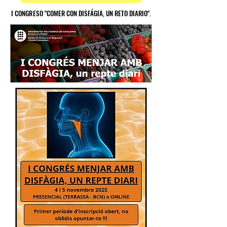
I CONGRESO "COMER CON DISFÁGIA, UN RETO DIARIO".
I CONGRESO "COMER CON DISFÁGIA, UN RETO DIARIO".