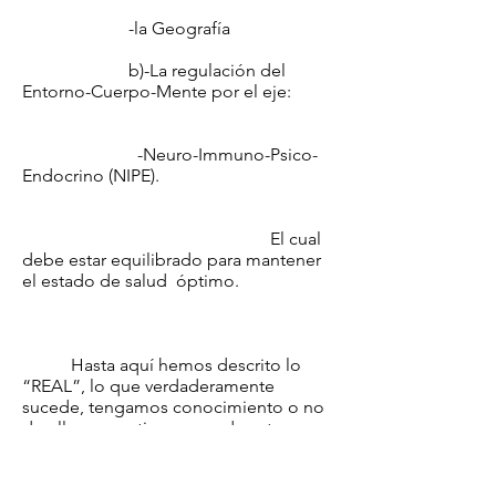
-la Geografía
b)-La regulación del
Entorno-Cuerpo-Mente por el eje:
-Neuro-Immuno-Psico-
Endocrino (NIPE).
El cual
debe estar equilibrado para mantener
el estado de salud óptimo.
Hasta aquí hemos descrito lo
“REAL”, lo que verdaderamente
sucede, tengamos conocimiento o no
de ello y a partir de este
momento pasamos a describir la
“REALIDAD” Básica Humana (igual
para todas las culturas). Entendemos